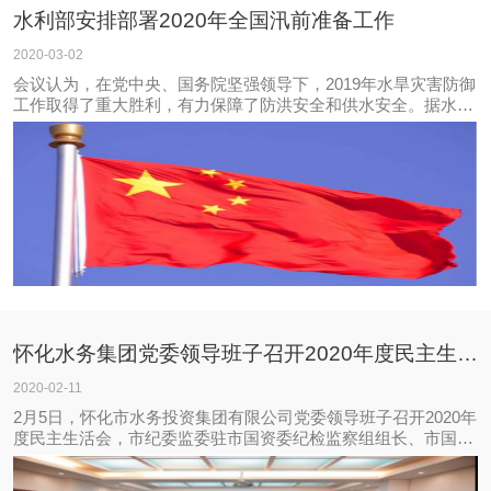
水利部安排部署2020年全国汛前准备工作
2020-03-02
会议认为，在党中央、国务院坚强领导下，2019年水旱灾害防御
工作取得了重大胜利，有力保障了防洪安全和供水安全。据水文
气象预测，今年汛期我国气候形势复杂，气候状态总体偏差，汛
期南北方降雨不均，区域性暴雨洪水和干旱将重于常年，极端气
象水文事件可能多发，有可能发生流
怀化水务集团党委领导班子召开2020年度民主生活会
2020-02-11
2月5日，怀化市水务投资集团有限公司党委领导班子召开2020年
度民主生活会，市纪委监委驻市国资委纪检监察组组长、市国资
委党委委员巢致林、市国资委四级调研员向明格、市国资委企业
党建科科员吴亮到会督促指导。集团党委书记、董事长杨秀和、