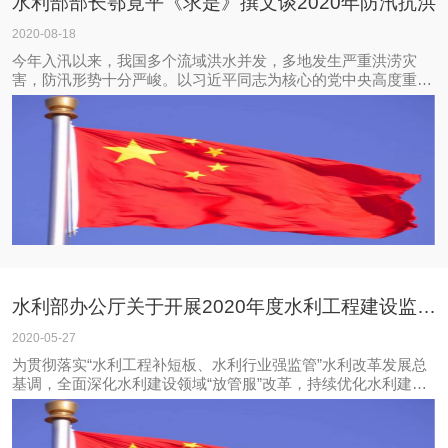
水利部部长鄂竟平《求是》撰文谈2020年防汛抗洪
2020-08-18
今年入汛以来，我国多个流域洪水并发，多地发生严重洪涝灾
害，防汛形势十分严峻。以习近平同志为核心的党中央高度重视
汛情险情灾情。习近平总书记始终牵挂着灾区群众安危，在防汛
抗洪的关键时刻连续作出重要指示、发表重要讲话、提出明确要
求，为做好防汛抗洪工作提供了根本遵循和
水利部办公厅关于开展2020年度水利工程建设监理和甲级质量检测单位“双随机、一公开”抽查工
2020-05-27
为贯彻落实“水利工程补短板、水利行业强监管”水利改革发展总
基调，全面深化水利建设领域“放管服”改革，持续优化水利建设
市场营商环境，着力推动水利建设市场监管工作公平公正和公开
透明，我部决定开展2020年度水利工程建设监理和甲级质量检测
单位“双随机、一公开”抽查工