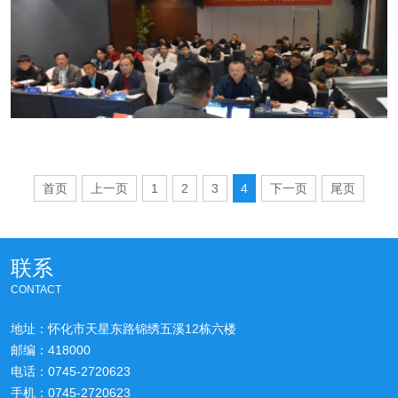
标准化创建启动暨宣贯会，并聘请专家授课。
首页
上一页
1
2
3
4
下一页
尾页
联系
CONTACT
地址：怀化市天星东路锦绣五溪12栋六楼
邮编：418000
电话：0745-2720623
手机：0745-2720623