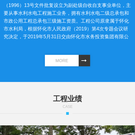
（1996）13号文件批复设立为副处级自收自支事业单位，主
要从事水利水电工程施工业务，拥有水利水电二级总承包和
市政公用工程总承包三级施工资质。工程公司原隶属于怀化
市水利局，根据怀化市人民政府（2019）第4次专题会议研
究决定，于2019年5月31日交由怀化市水务投资集团有限公
司代管，2020年11月6日完成事业单位改制后正式交由怀化
市水务投资集团有限公司管理。 建立五十多年来，工程公司
利用自身从事多年水利水电工程土建施工，金属结构制作和
MORE
水利工程大构件吊装的技术特长，先后承担修建了1500余处
水电站、水库、隧洞、桥涵的建筑施工和不同规格的金属结
构制作安装，病险水库除险加固、农田水利工程、桥梁地质
钻孔工程、防洪大堤、电力农网、城网改造工程、市政工程
工程业绩
等，完成工程硕果累累，为怀化的水利水电工程建设作出了
卓越的贡献。
CASE