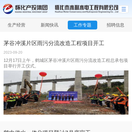
生产经营
新闻快讯
工作专题
招聘信息
茅谷冲溪片区雨污分流改造工程项目开工
2023-09-20
12月17日上午，鹤城区茅谷冲溪片区雨污分流改造工程总承包项
目举行开工仪式。