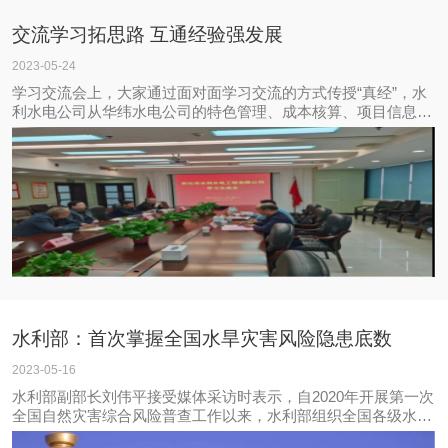
交流学习拓思路 互通经验强发展
2023-05-24
学习交流会上，大家通过面对面学习交流的方式传授“真经”，水
利水电公司从华纬水电公司的特色管理、成本核算、项目信息化
管理、薪酬管理、绩效考核等方面进行了学习交流。并且华纬公
司负责人结合自身感悟，与大家分享心得体会，把基层工作
中“摸爬滚打”得出的好经验、好方法倾囊
水利部：首次掌握全国水旱灾害风险隐患底数
2023-05-16
水利部副部长刘伟平接受媒体采访时表示，自2020年开展第一次
全国自然灾害综合风险普查工作以来，水利部组织全国各级水利
部门500余家技术单位、8万余人有序推进水旱灾害风险普查各项