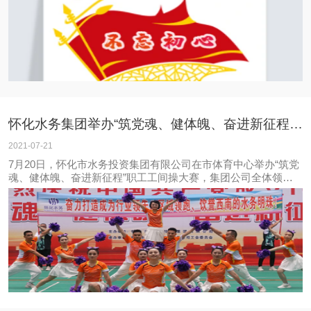
余人参加。
怀化水务集团举办“筑党魂、健体魄、奋进新征程” 职工工间操大赛
2021-07-21
7月20日，怀化市水务投资集团有限公司在市体育中心举办“筑党
魂、健体魄、奋进新征程”职工工间操大赛，集团公司全体领导
班子成员出席大赛并担任评委，集团各部室、各子公司组成7支
代表队同场竞技，广大水务员工现场呐喊助威、为各自队伍加油
鼓劲。