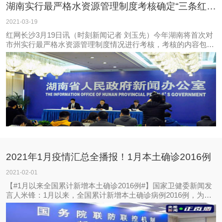
湖南实行最严格水资源管理制度考核确定“三条红线”
2021-03-19
红网长沙3月19日讯（时刻新闻记者 刘玉先）今年湖南将首次对
市州实行最严格水资源管理制度情况进行考核，考核的内容包括
最严格水资源管理制度目标完成、制度建设和措施落实情况两个
方面.
2021年1月疫情汇总全播报！1月本土确诊2016例
2021-02-01
【#1月以来全国累计新增本土确诊2016例#】国家卫健委新闻发
言人米锋：1月以来，全国累计新增本土确诊病例2016例，为去
年3月以来单月最多，疫情呈现零星散发和局部地区聚集性疫情
交织叠加态势。本周后半段，全国现有本土确诊病例和无症状感