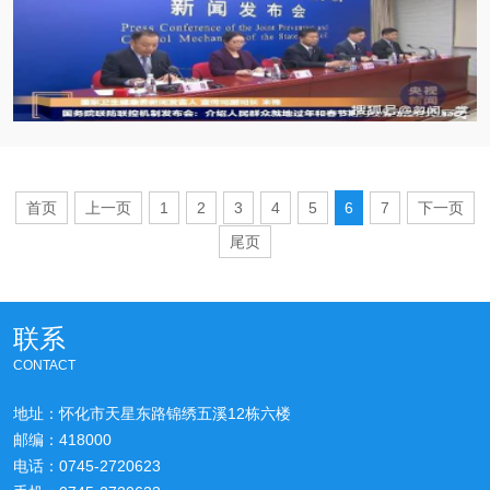
染者数量已经开始下降，前期
首页
上一页
1
2
3
4
5
6
7
下一页
尾页
联系
CONTACT
地址：怀化市天星东路锦绣五溪12栋六楼
邮编：418000
电话：0745-2720623