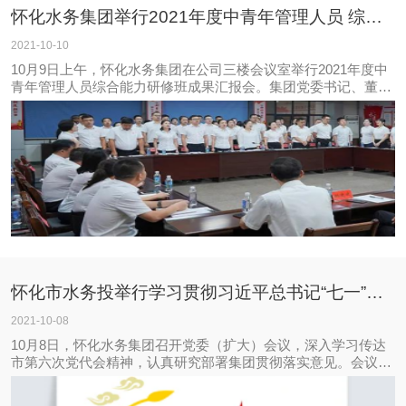
怀化水务集团举行2021年度中青年管理人员 综合能力研修班成果汇报会
2021-10-10
10月9日上午，怀化水务集团在公司三楼会议室举行2021年度中
青年管理人员综合能力研修班成果汇报会。集团党委书记、董事
长杨秀和出席并讲话，集团党委副书记、总经理杨琛飞，副总经
理姚文成，党委委员、纪委书记徐昌元，副处级干部申湘平以及
各部室各子公司负责人参加，怀化
怀化市水务投举行学习贯彻习近平总书记“七一”重要讲话精神集中宣讲会
2021-10-08
10月8日，怀化水务集团召开党委（扩大）会议，深入学习传达
市第六次党代会精神，认真研究部署集团贯彻落实意见。会议由
集团党委书记、董事长杨秀和主持，集团领导班子成员，集团中
层以上管理人员、基层党支部书记、集团机关支部全体党员共90