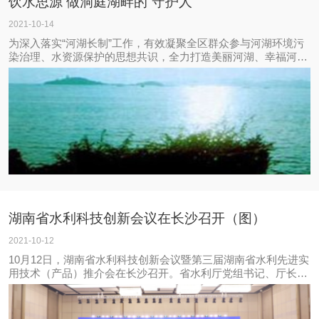
饮水思源 做洞庭湖畔的“守护人”
2021-10-14
为深入落实“河湖长制”工作，有效凝聚全区群众参与河湖环境污
染治理、水资源保护的思想共识，全力打造美丽河湖、幸福河
湖，近日，岳阳市屈原管理区河委会组织20多名志愿者开展了
以“饮水思源做洞庭湖畔的守护人”为主题的河长制宣传活动。
湖南省水利科技创新会议在长沙召开（图）
2021-10-12
10月12日，湖南省水利科技创新会议暨第三届湖南省水利先进实
用技术（产品）推介会在长沙召开。省水利厅党组书记、厅长颜
学毛出席并致开幕词。水利部科技推广中心，湖南省科学技术协
会，湖南省科技厅相关负责人出席并讲话。厅党组副书记、副厅
长罗毅君作主旨报告。