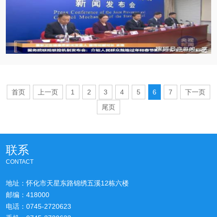
染者数量已经开始下降，前期
首页
上一页
1
2
3
4
5
6
7
下一页
尾页
联系
CONTACT
地址：怀化市天星东路锦绣五溪12栋六楼
邮编：418000
电话：0745-2720623