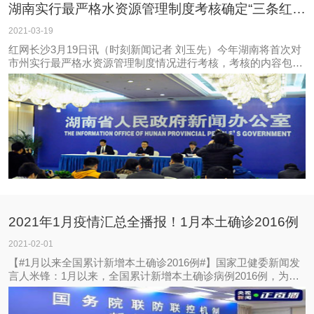
湖南实行最严格水资源管理制度考核确定“三条红线”
2021-03-19
红网长沙3月19日讯（时刻新闻记者 刘玉先）今年湖南将首次对
市州实行最严格水资源管理制度情况进行考核，考核的内容包括
最严格水资源管理制度目标完成、制度建设和措施落实情况两个
方面.
2021年1月疫情汇总全播报！1月本土确诊2016例
2021-02-01
【#1月以来全国累计新增本土确诊2016例#】国家卫健委新闻发
言人米锋：1月以来，全国累计新增本土确诊病例2016例，为去
年3月以来单月最多，疫情呈现零星散发和局部地区聚集性疫情
交织叠加态势。本周后半段，全国现有本土确诊病例和无症状感