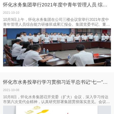
怀化水务集团举行2021年度中青年管理人员 综合能力研修班成果汇报会
2021-10-10
10月9日上午，怀化水务集团在公司三楼会议室举行2021年度中
青年管理人员综合能力研修班成果汇报会。集团党委书记、董事
长杨秀和出席并讲话，集团党委副书记、总经理杨琛飞，副总经
理姚文成，党委委员、纪委书记徐昌元，副处级干部申湘平以及
各部室各子公司负责人参加，怀化
怀化市水务投举行学习贯彻习近平总书记“七一”重要讲话精神集中宣讲会
2021-10-08
10月8日，怀化水务集团召开党委（扩大）会议，深入学习传达
市第六次党代会精神，认真研究部署集团贯彻落实意见。会议由
集团党委书记、董事长杨秀和主持，集团领导班子成员，集团中
层以上管理人员、基层党支部书记、集团机关支部全体党员共90