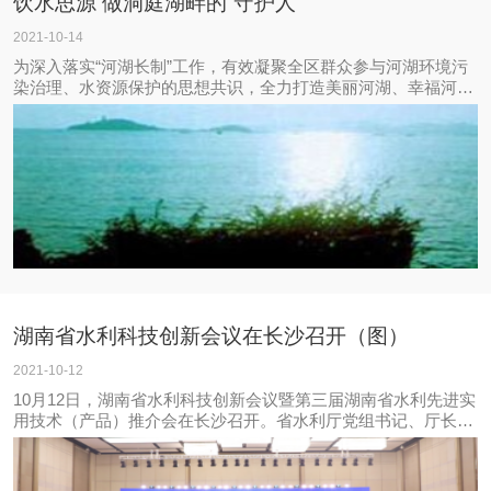
饮水思源 做洞庭湖畔的“守护人”
2021-10-14
为深入落实“河湖长制”工作，有效凝聚全区群众参与河湖环境污
染治理、水资源保护的思想共识，全力打造美丽河湖、幸福河
湖，近日，岳阳市屈原管理区河委会组织20多名志愿者开展了
以“饮水思源做洞庭湖畔的守护人”为主题的河长制宣传活动。
湖南省水利科技创新会议在长沙召开（图）
2021-10-12
10月12日，湖南省水利科技创新会议暨第三届湖南省水利先进实
用技术（产品）推介会在长沙召开。省水利厅党组书记、厅长颜
学毛出席并致开幕词。水利部科技推广中心，湖南省科学技术协
会，湖南省科技厅相关负责人出席并讲话。厅党组副书记、副厅
长罗毅君作主旨报告。