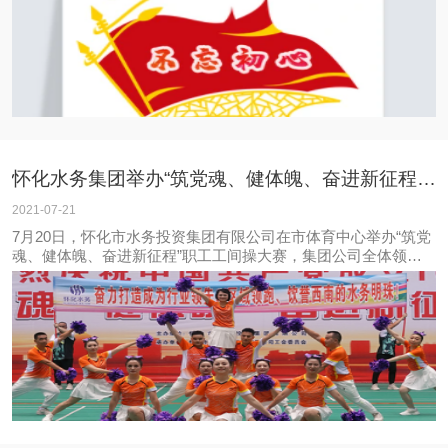
余人参加。
怀化水务集团举办“筑党魂、健体魄、奋进新征程” 职工工间操大赛
2021-07-21
7月20日，怀化市水务投资集团有限公司在市体育中心举办“筑党
魂、健体魄、奋进新征程”职工工间操大赛，集团公司全体领导
班子成员出席大赛并担任评委，集团各部室、各子公司组成7支
代表队同场竞技，广大水务员工现场呐喊助威、为各自队伍加油
鼓劲。