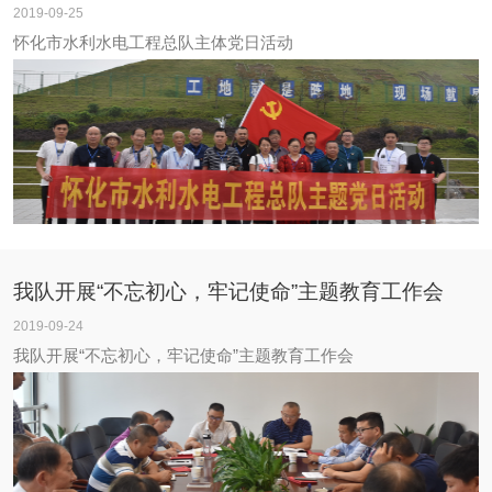
2019-09-25
怀化市水利水电工程总队主体党日活动
我队开展“不忘初心，牢记使命”主题教育工作会
2019-09-24
我队开展“不忘初心，牢记使命”主题教育工作会