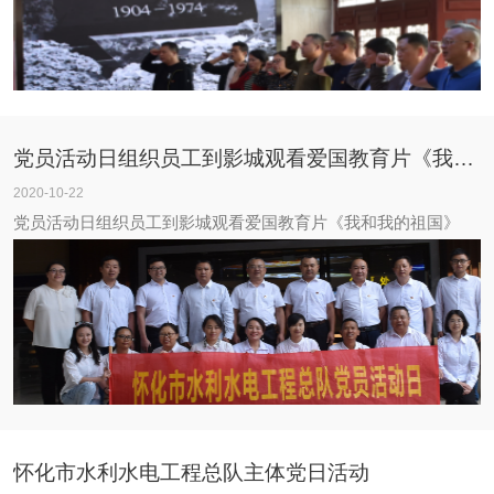
党员活动日组织员工到影城观看爱国教育片《我和我的祖国》
2020-10-22
党员活动日组织员工到影城观看爱国教育片《我和我的祖国》
怀化市水利水电工程总队主体党日活动