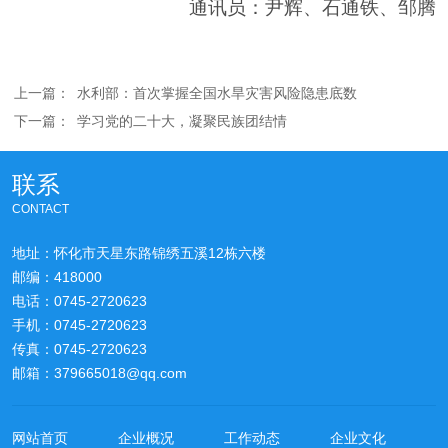
通讯员：尹辉、石通铁、邹腾
上一篇：
水利部：首次掌握全国水旱灾害风险隐患底数
下一篇：
学习党的二十大，凝聚民族团结情
联系
CONTACT
地址：怀化市天星东路锦绣五溪12栋六楼
邮编：418000
电话：0745-2720623
手机：0745-2720623
传真：0745-2720623
邮箱：379665018@qq.com
网站首页
企业概况
工作动态
企业文化