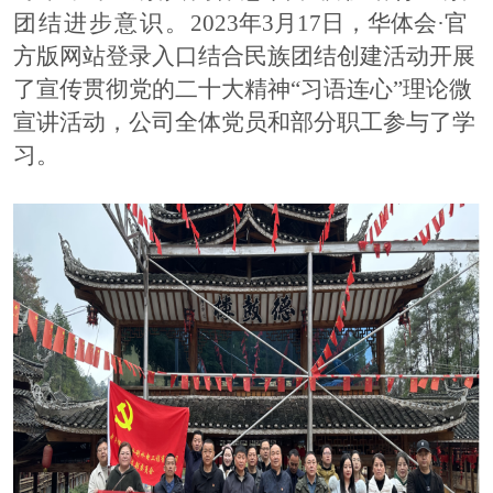
团结进步意识
。
2023年3月17日，华体会·官
方版网站登录入口结合民族团结创建活动开展
了宣传贯彻党的二十大精神“习语连心”理论微
宣讲活动，公司全体党员和部分职工参与了学
习。