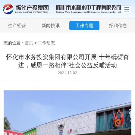
生产经营
新闻快讯
工作专题
招聘信息
您的位置：
首页
>
工作动态
怀化市水务投资集团有限公司开展“十年砥砺奋
进，感恩一路相伴”社会公益反哺活动
2021-12-02