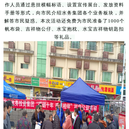
作人员
通过悬挂横幅标语、设置宣传展台、发放资料
手册等形式，向市民介绍水务集团各个业务板块，并
解答市民疑惑。本次活动还免费为市民准备了1000个
帆布袋、吉祥物公仔、水宝抱枕、水宝吉祥物钥匙扣
等礼品。