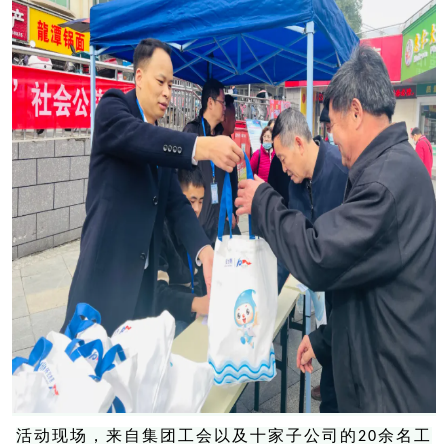
活动现场，
来自集团工会以及十家子公司的
余名工
20