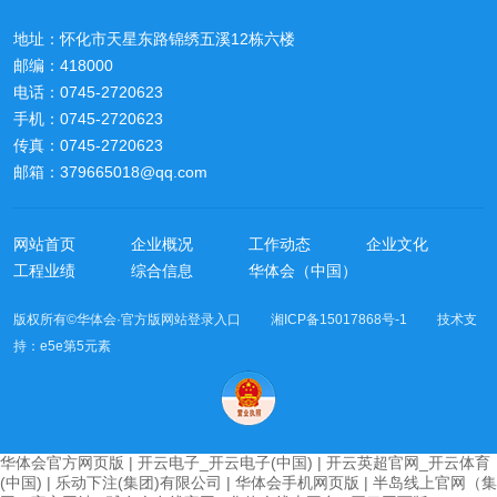
地址：怀化市天星东路锦绣五溪12栋六楼
邮编：418000
电话：0745-2720623
手机：0745-2720623
传真：0745-2720623
邮箱：379665018@qq.com
网站首页
企业概况
工作动态
企业文化
工程业绩
综合信息
华体会（中国）
版权所有©华体会·官方版网站登录入口 湘ICP备15017868号-1 技术支
持：
e5e第5元素
华体会官方网页版
|
开云电子_开云电子(中国)
|
开云英超官网_开云体育
(中国)
|
乐动下注(集团)有限公司
|
华体会手机网页版
|
半岛线上官网（集