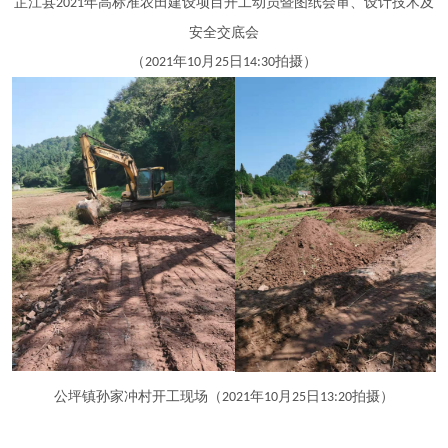
芷江县
年高标准农田建设项目开工动员暨图纸会审、设计技术及
2021
安全交底会
（
年
月
日
拍摄）
2021
10
25
14:30
公坪镇孙家冲村开工现场（
年
月
日
拍摄
）
2021
10
25
13:20