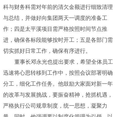
科与
财务科需对年前的清欠金额进行细致清理
与总结，
并做好向集团两天一调度的准备工
作；四是太平溪项目需严格按照时间节点推
进，确保各标段能够按时开工；五是各部门需
切实抓好日常工作，确保有序进行。
董事长邓永光也提出要求，希望全体员工
迅速将心思转移到工作中，按照会议部署明确
分工，细化工作任务。他鼓励大家面对新一年
的改革与发展挑战，要振奋精神，抢抓机遇，
严格执行公司规章制度，统一思想，凝聚力
量。同时，他强调要以制度化管理为引领，以