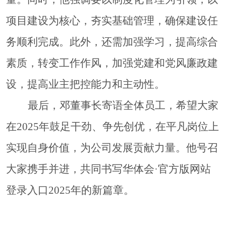
项目建设为核心，夯实基础管理，确保建设任
务顺利完成。此外，还需加强学习，提高综合
素质，转变工作作风，加强党建和党风廉政建
设，提高业主把控能力和主动性。
最后，邓董事长寄语全体员工，希望大家
在
2025年鼓足干劲、争先创优，在平凡岗位上
实现自身价值，为公司发展贡献力量。他号召
大家携手并进，共同书写华体会·官方版网站
登录入口2025年的
新
篇章。