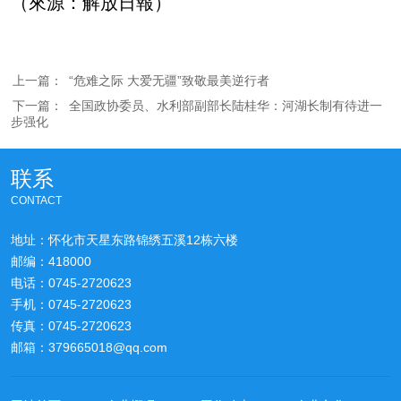
（來源：解放日報）
上一篇：
“危难之际 大爱无疆”致敬最美逆行者
下一篇：
全国政协委员、水利部副部长陆桂华：河湖长制有待进一
步强化
联系
CONTACT
地址：怀化市天星东路锦绣五溪12栋六楼
邮编：418000
电话：0745-2720623
手机：0745-2720623
传真：0745-2720623
邮箱：379665018@qq.com