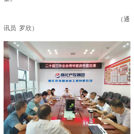
（通
讯员
罗欣）