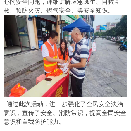
心的安全问题，详细讲解应急逃生、自救互
救、预防火灾、燃气安全、等安全知识。
通过
此次活动
，进一步强化了全民安全法治
意识，宣传了安全
、消防
常识，提高全民安全
意识和自我防护能力
。