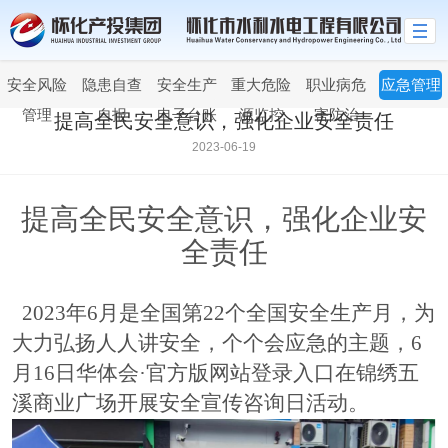
安全风险
隐患自查
安全生产
重大危险
职业病危
应急管理
管理
自报
电子台账
源监控
害防治
提高全民安全意识，强化企业安全责任
2023-06-19
提高全民安全意识，强化企业安
全责任
2023年
6月是全国第
22
个全国安全生产月，为
大力弘扬
人人讲安全，个个会应急
的主题，
6
月16日
华体会·官方版网站登录入口
在
锦绣五
溪商业广场
开展安全宣传咨询日活动。