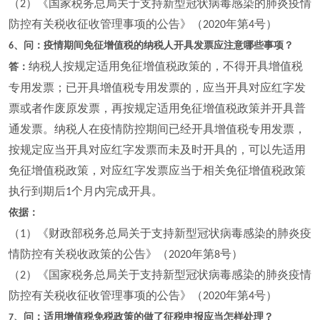
（
）《国家税务总局关于支持新型冠状病毒感染的肺炎疫情
2
防控有关税收征收管理事项的公告》（
年第
号）
2020
4
、问：疫情期间免征增值税的纳税人开具发票应注意哪些事项？
6
纳税人按规定适用免征增值税政策的，不得开具增值税
答：
专用发票；已开具增值税专用发票的，应当开具对应红字发
票或者作废原发票，再按规定适用免征增值税政策并开具普
通发票。纳税人在疫情防控期间已经开具增值税专用发票，
按规定应当开具对应红字发票而未及时开具的，可以先适用
免征增值税政策，对应红字发票应当于相关免征增值税政策
执行到期后
个月内完成开具。
1
依据：
（
）《财政部税务总局关于支持新型冠状病毒感染的肺炎疫
1
情防控有关税收政策的公告》（
年第
号）
2020
8
（
）《国家税务总局关于支持新型冠状病毒感染的肺炎疫情
2
防控有关税收征收管理事项的公告》（
年第
号）
2020
4
、问：适用增值税免税政策的做了征税申报应当怎样处理？
7