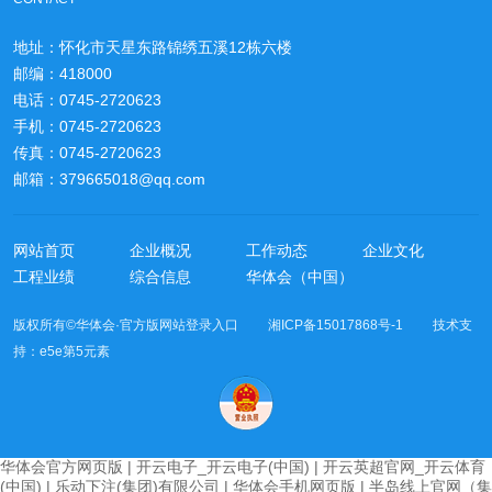
地址：怀化市天星东路锦绣五溪12栋六楼
邮编：418000
电话：0745-2720623
手机：0745-2720623
传真：0745-2720623
邮箱：379665018@qq.com
网站首页
企业概况
工作动态
企业文化
工程业绩
综合信息
华体会（中国）
版权所有©华体会·官方版网站登录入口 湘ICP备15017868号-1 技术支
持：
e5e第5元素
华体会官方网页版
|
开云电子_开云电子(中国)
|
开云英超官网_开云体育
(中国)
|
乐动下注(集团)有限公司
|
华体会手机网页版
|
半岛线上官网（集