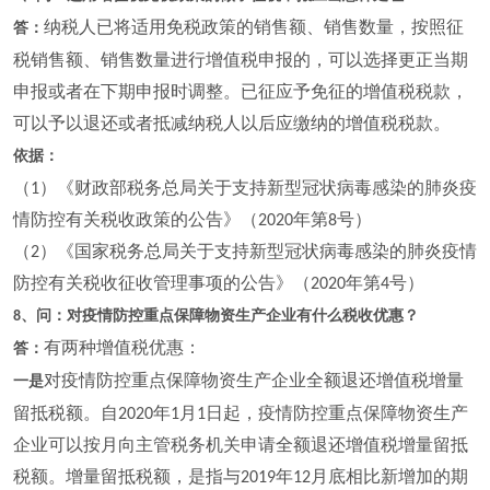
纳税人已将适用免税政策的销售额、销售数量，按照征
答：
税销售额、销售数量进行增值税申报的，可以选择更正当期
申报或者在下期申报时调整。已征应予免征的增值税税款，
可以予以退还或者抵减纳税人以后应缴纳的增值税税款。
依据：
（
）《财政部税务总局关于支持新型冠状病毒感染的肺炎疫
1
情防控有关税收政策的公告》（
年第
号）
2020
8
（
）《国家税务总局关于支持新型冠状病毒感染的肺炎疫情
2
防控有关税收征收管理事项的公告》（
年第
号）
2020
4
、问：对疫情防控重点保障物资生产企业有什么税收优惠？
8
有两种增值税优惠：
答：
对疫情防控重点保障物资生产企业全额退还增值税增量
一是
留抵税额。自
年
月
日起，疫情防控重点保障物资生产
2020
1
1
企业可以按月向主管税务机关申请全额退还增值税增量留抵
税额。增量留抵税额，是指与
年
月底相比新增加的期
2019
12