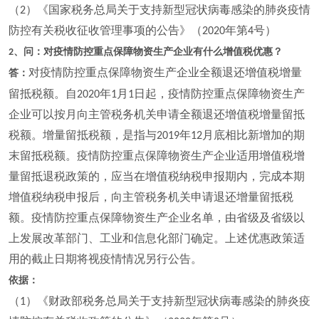
（
）《国家税务总局关于支持新型冠状病毒感染的肺炎疫情
2
防控有关税收征收管理事项的公告》（
年第
号）
2020
4
、问：对疫情防控重点保障物资生产企业有什么增值税优惠？
2
对疫情防控重点保障物资生产企业全额退还增值税增量
答：
留抵税额。自
年
月
日起，疫情防控重点保障物资生产
2020
1
1
企业可以按月向主管税务机关申请全额退还增值税增量留抵
税额。增量留抵税额，是指与
年
月底相比新增加的期
2019
12
末留抵税额。疫情防控重点保障物资生产企业适用增值税增
量留抵退税政策的，应当在增值税纳税申报期内，完成本期
增值税纳税申报后，向主管税务机关申请退还增量留抵税
额。疫情防控重点保障物资生产企业名单，由省级及省级以
上发展改革部门、工业和信息化部门确定。上述优惠政策适
用的截止日期将视疫情情况另行公告。
依据：
（
）《财政部税务总局关于支持新型冠状病毒感染的肺炎疫
1