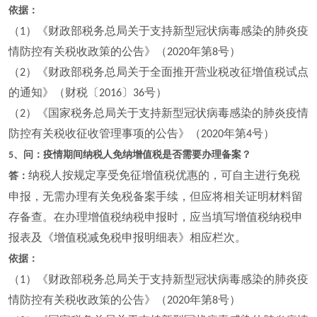
依据：
（
）《财政部税务总局关于支持新型冠状病毒感染的肺炎疫
1
情防控有关税收政策的公告》（
年第
号）
2020
8
（
）《财政部税务总局关于全面推开营业税改征增值税试点
2
的通知》（财税〔
〕
号）
2016
36
（
）《国家税务总局关于支持新型冠状病毒感染的肺炎疫情
2
防控有关税收征收管理事项的公告》（
年第
号）
2020
4
、问：疫情期间纳税人免纳增值税是否需要办理备案？
5
纳税人按规定享受免征增值税优惠的，可自主进行免税
答：
申报，无需办理有关免税备案手续，但应将相关证明材料留
存备查。在办理增值税纳税申报时，应当填写增值税纳税申
报表及《增值税减免税申报明细表》相应栏次。
依据：
（
）《财政部税务总局关于支持新型冠状病毒感染的肺炎疫
1
情防控有关税收政策的公告》（
年第
号）
2020
8