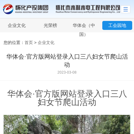
企业文化
光荣榜
华体会（中
工会园地
国）
您的位置：
首页
>
企业文化
华体会·官方版网站登录入口三八妇女节爬山活
动
2023-03-08
华体会·官方版网站登录入口三八
妇女节爬山活动