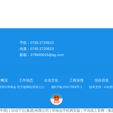
手机：0745-2720623
传真：0745-2720623
邮箱：379665018@qq.com
业概况
工作动态
企业文化
工程业绩
综合信息
所有©华体会·官方版网站登录入口 湘ICP备15017868号-1 技术支持：
e5e
中国)
|
乐动下注(集团)有限公司
|
华体会手机网页版
|
半岛线上官网（集