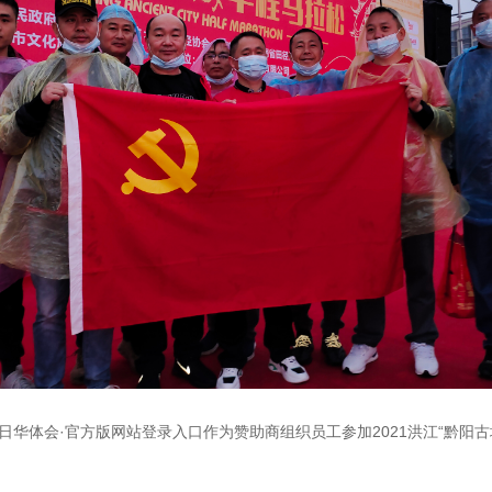
11日华体会·官方版网站登录入口作为赞助商组织员工参加2021洪江“黔阳