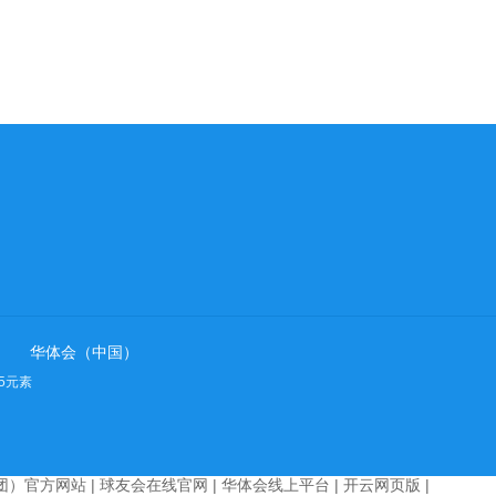
华体会（中国）
第5元素
团）官方网站
|
球友会在线官网
|
华体会线上平台
|
开云网页版
|