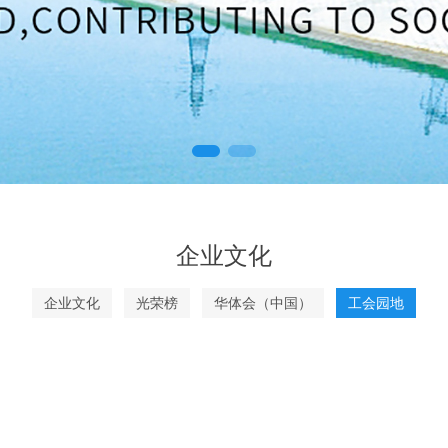
企业文化
企业文化
光荣榜
华体会（中国）
工会园地