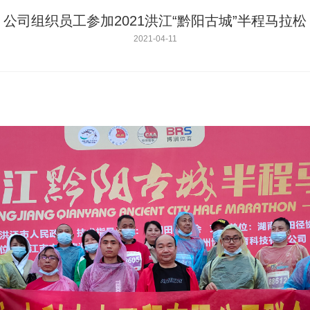
公司组织员工参加2021洪江“黔阳古城”半程马拉松
2021-04-11