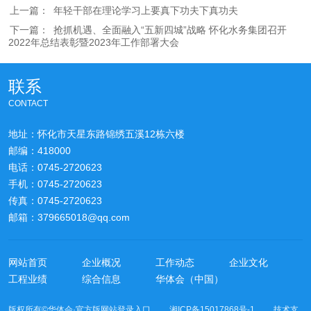
上一篇：
年轻干部在理论学习上要真下功夫下真功夫
下一篇：
抢抓机遇、全面融入“五新四城”战略 怀化水务集团召开
2022年总结表彰暨2023年工作部署大会
联系
CONTACT
地址：怀化市天星东路锦绣五溪12栋六楼
邮编：418000
电话：0745-2720623
手机：0745-2720623
传真：0745-2720623
邮箱：379665018@qq.com
网站首页
企业概况
工作动态
企业文化
工程业绩
综合信息
华体会（中国）
版权所有©华体会·官方版网站登录入口 湘ICP备15017868号-1 技术支