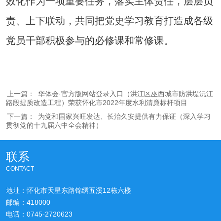
效化作为一项重要任务，落实主体责任，层层负
责、上下联动，共同把党史学习教育打造成各级
党员干部积极参与的必修课和常修课。
上一篇：
华体会·官方版网站登录入口（洪江区巫西城市防洪堤沅江
路段提质改造工程）荣获怀化市2022年度水利清廉标杆项目
下一篇：
为党和国家兴旺发达、长治久安提供有力保证（深入学习
贯彻党的十九届六中全会精神）
联系
CONTACT
地址：怀化市天星东路锦绣五溪12栋六楼
邮编：418000
电话：0745-2720623