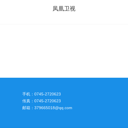
凤凰卫视
手机：0745-2720623
传真：0745-2720623
邮箱：379665018@qq.com