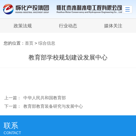
政策法规
行业动态
媒体关注
您的位置：
首页
>
综合信息
教育部学校规划建设发展中心
上一篇：
中华人民共和国教育部
下一篇：
教育部教育装备研究与发展中心
联系
CONTACT